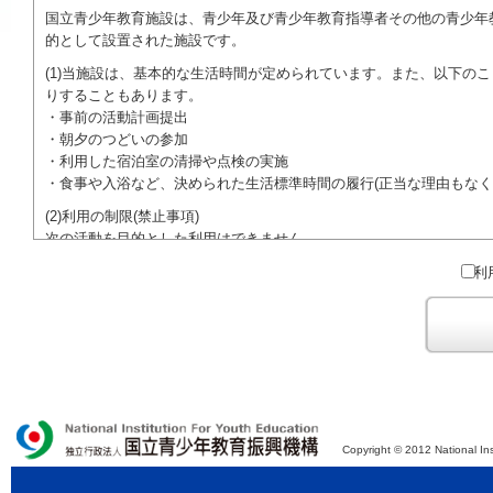
国立青少年教育施設は、青少年及び青少年教育指導者その他の青少年
的として設置された施設です。
(1)当施設は、基本的な生活時間が定められています。また、以下の
りすることもあります。
・事前の活動計画提出
・朝夕のつどいの参加
・利用した宿泊室の清掃や点検の実施
・食事や入浴など、決められた生活標準時間の履行(正当な理由もなく
(2)利用の制限(禁止事項)
次の活動を目的とした利用はできません。
●特定の政党を支持、またはこれに反対するための政治教育その他の
利
●特定の宗教を支持、またはこれに反対するための宗教教育その他の
域での勧誘活動を行ったり、自らの団体の活動をアピールする活動等)
ご利用に際しては、本約款や定められた決まりやマナーを守るととも
Copyright © 2012 National Ins
独立行政法人 国立青少年教育振興機構