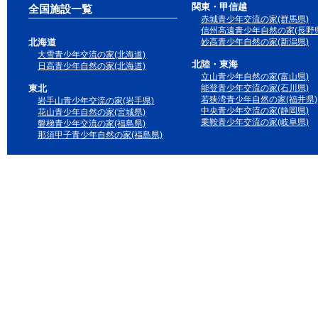
関東・甲信越
全国施設一覧
赤城青少年交流の家(群馬県)
信州高遠青少年自然の家(長野県
北海道
妙高青少年自然の家(新潟県)
大雪青少年交流の家(北海道)
北陸・東海
日高青少年自然の家(北海道)
立山青少年自然の家(富山県)
東北
能登青少年交流の家(石川県)
若狭湾青少年自然の家(福井県)
岩手山青少年交流の家(岩手県)
中央青少年交流の家(静岡県)
花山青少年自然の家(宮城県)
乗鞍青少年交流の家(岐阜県)
磐梯青少年交流の家(福島県)
那須甲子青少年自然の家(福島県)