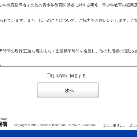
少年教育指導者その他の青少年教育関係者に対する研修、青少年教育の振興
定められています。また、以下のことについて、ご協力をお願いいたします。ご
準時間の履行(正当な理由もなく生活標準時間を逸脱し、他の利用者の活動を妨
ん。
対するための政治教育その他の政治的活動を目的とした利用
利用約款に同意する
対するための宗教教育その他の宗教的活動を目的とした利用(団体が施設内及
体の活動をアピールする活動等)
次へ
た決まりやマナーを守るとともに、他の利用団体の迷惑とならないようご協
Copyright © 2012 National Institution For Youth Education.
サイトポリシー
プラ