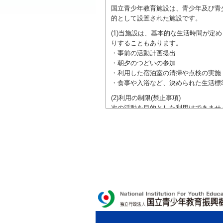
国立青少年教育施設は、青少年及び青
的として設置された施設です。
(1)当施設は、基本的な生活時間が
りすることもあります。
・事前の活動計画提出
・朝夕のつどいの参加
・利用した宿泊室の清掃や点検の実施
・食事や入浴など、決められた生活標
(2)利用の制限(禁止事項)
次の活動を目的とした利用はできませ
●特定の政党を支持、またはこれに反
●特定の宗教を支持、またはこれに反
域での勧誘活動を行ったり、自らの団
ご利用に際しては、本約款や定められ
独立行政法人 国立青少年教育振興機構