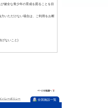
及び健全な青少年の育成を図ることを目
協力いただけない場合は、ご利用をお断
げないこと)
び施設を利用しながら他の利用者と、地
力ください。
ページの先
イバシーポリシー
頭へ
全国施設一覧