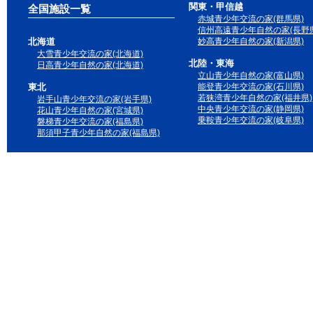
関東・甲信越
全国施設一覧
赤城青少年交流の家(群馬県)
信州高遠青少年自然の家(長野県
北海道
妙高青少年自然の家(新潟県)
大雪青少年交流の家(北海道)
北陸・東海
日高青少年自然の家(北海道)
立山青少年自然の家(富山県)
東北
能登青少年交流の家(石川県)
若狭湾青少年自然の家(福井県)
岩手山青少年交流の家(岩手県)
中央青少年交流の家(静岡県)
花山青少年自然の家(宮城県)
乗鞍青少年交流の家(岐阜県)
磐梯青少年交流の家(福島県)
那須甲子青少年自然の家(福島県)