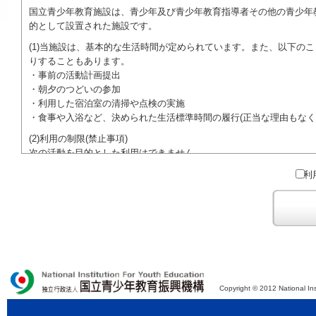
国立青少年教育施設は、青少年及び青少年教育指導者その他の青少年
的として設置された施設です。
(1)当施設は、基本的な生活時間が定められています。また、以下の
りすることもあります。
・事前の活動計画提出
・朝夕のつどいの参加
・利用した宿泊室の清掃や点検の実施
・食事や入浴など、決められた生活標準時間の履行(正当な理由もなく
(2)利用の制限(禁止事項)
次の活動を目的とした利用はできません。
●特定の政党を支持、またはこれに反対するための政治教育その他の
利
●特定の宗教を支持、またはこれに反対するための宗教教育その他の
域での勧誘活動を行ったり、自らの団体の活動をアピールする活動等)
ご利用に際しては、本約款や定められた決まりやマナーを守るととも
Copyright © 2012 National Ins
独立行政法人 国立青少年教育振興機構