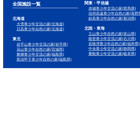
関東・甲信越
全国施設一覧
赤城青少年交流の家(群馬県)
信州高遠青少年自然の家(長野県
北海道
妙高青少年自然の家(新潟県)
大雪青少年交流の家(北海道)
北陸・東海
日高青少年自然の家(北海道)
立山青少年自然の家(富山県)
東北
能登青少年交流の家(石川県)
若狭湾青少年自然の家(福井県)
岩手山青少年交流の家(岩手県)
中央青少年交流の家(静岡県)
花山青少年自然の家(宮城県)
乗鞍青少年交流の家(岐阜県)
磐梯青少年交流の家(福島県)
那須甲子青少年自然の家(福島県)