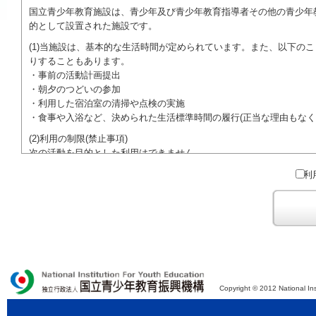
国立青少年教育施設は、青少年及び青少年教育指導者その他の青少年
的として設置された施設です。
(1)当施設は、基本的な生活時間が定められています。また、以下の
りすることもあります。
・事前の活動計画提出
・朝夕のつどいの参加
・利用した宿泊室の清掃や点検の実施
・食事や入浴など、決められた生活標準時間の履行(正当な理由もなく
(2)利用の制限(禁止事項)
次の活動を目的とした利用はできません。
●特定の政党を支持、またはこれに反対するための政治教育その他の
利
●特定の宗教を支持、またはこれに反対するための宗教教育その他の
域での勧誘活動を行ったり、自らの団体の活動をアピールする活動等)
ご利用に際しては、本約款や定められた決まりやマナーを守るととも
Copyright © 2012 National Ins
独立行政法人 国立青少年教育振興機構