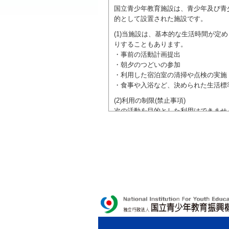
国立青少年教育施設は、青少年及び青
的として設置された施設です。
(1)当施設は、基本的な生活時間が
りすることもあります。
・事前の活動計画提出
・朝夕のつどいの参加
・利用した宿泊室の清掃や点検の実施
・食事や入浴など、決められた生活標
(2)利用の制限(禁止事項)
次の活動を目的とした利用はできませ
●特定の政党を支持、またはこれに反
●特定の宗教を支持、またはこれに反
域での勧誘活動を行ったり、自らの団
ご利用に際しては、本約款や定められ
独立行政法人 国立青少年教育振興機構