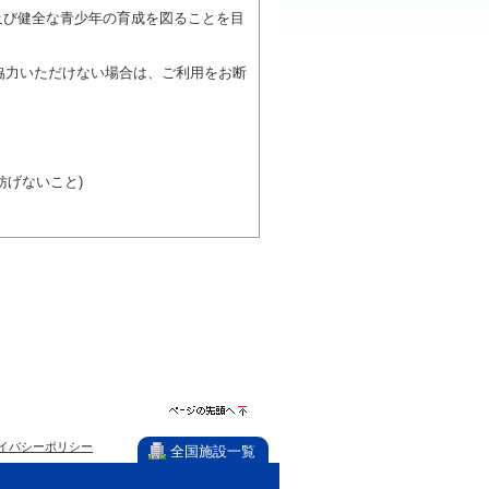
及び健全な青少年の育成を図ることを目
協力いただけない場合は、ご利用をお断
げないこと)
び施設を利用しながら他の利用者と、地
力ください。
ページの先
イバシーポリシー
頭へ
全国施設一覧