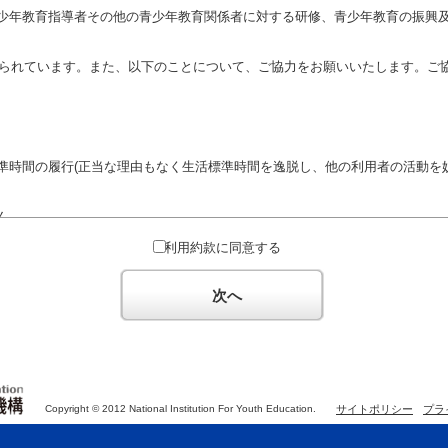
少年教育指導者その他の青少年教育関係者に対する研修、青少年教育の振興
定められています。また、以下のことについて、ご協力をお願いいたします。ご
準時間の履行(正当な理由もなく生活標準時間を逸脱し、他の利用者の活動を妨
ん。
対するための政治教育その他の政治的活動を目的とした利用
利用約款に同意する
対するための宗教教育その他の宗教的活動を目的とした利用(団体が施設内及
体の活動をアピールする活動等)
次へ
た決まりやマナーを守るとともに、他の利用団体の迷惑とならないようご協
Copyright © 2012 National Institution For Youth Education.
サイトポリシー
プラ