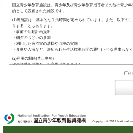
国立青少年教育施設は、青少年及び青少年教育指導者その他の青少年
的として設置された施設です。
(1)当施設は、基本的な生活時間が定められています。また、以下の
りすることもあります。
・事前の活動計画提出
・朝夕のつどいの参加
・利用した宿泊室の清掃や点検の実施
・食事や入浴など、決められた生活標準時間の履行(正当な理由もなく
(2)利用の制限(禁止事項)
次の活動を目的とした利用はできません。
●特定の政党を支持、またはこれに反対するための政治教育その他の
利
●特定の宗教を支持、またはこれに反対するための宗教教育その他の
域での勧誘活動を行ったり、自らの団体の活動をアピールする活動等)
ご利用に際しては、本約款や定められた決まりやマナーを守るととも
Copyright © 2012 National Ins
独立行政法人 国立青少年教育振興機構