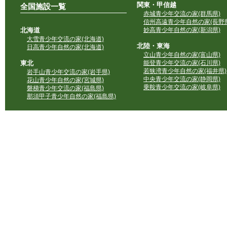
関東・甲信越
全国施設一覧
赤城青少年交流の家(群馬県)
信州高遠青少年自然の家(長野県
北海道
妙高青少年自然の家(新潟県)
大雪青少年交流の家(北海道)
北陸・東海
日高青少年自然の家(北海道)
立山青少年自然の家(富山県)
東北
能登青少年交流の家(石川県)
若狭湾青少年自然の家(福井県)
岩手山青少年交流の家(岩手県)
中央青少年交流の家(静岡県)
花山青少年自然の家(宮城県)
乗鞍青少年交流の家(岐阜県)
磐梯青少年交流の家(福島県)
那須甲子青少年自然の家(福島県)