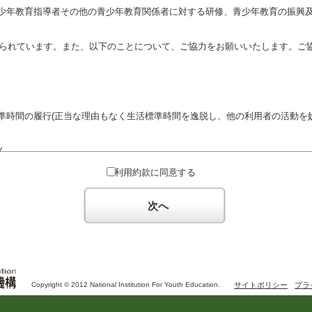
少年教育指導者その他の青少年教育関係者に対する研修、青少年教育の振興
定められています。また、以下のことについて、ご協力をお願いいたします。ご
準時間の履行(正当な理由もなく生活標準時間を逸脱し、他の利用者の活動を妨
ん。
対するための政治教育その他の政治的活動を目的とした利用
利用約款に同意する
対するための宗教教育その他の宗教的活動を目的とした利用(団体が施設内及
体の活動をアピールする活動等)
次へ
た決まりやマナーを守るとともに、他の利用団体の迷惑とならないようご協
Copyright © 2012 National Institution For Youth Education.
サイトポリシー
プラ