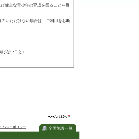
及び健全な青少年の育成を図ることを目
協力いただけない場合は、ご利用をお断
げないこと)
び施設を利用しながら他の利用者と、地
力ください。
ページの先
イバシーポリシー
頭へ
全国施設一覧