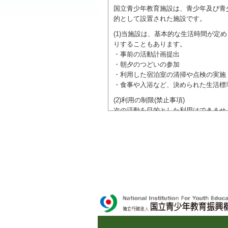
国立青少年教育施設は、青少年及び青
的として設置された施設です。
(1)当施設は、基本的な生活時間が
りすることもあります。
・事前の活動計画提出
・朝夕のつどいの参加
・利用した宿泊室の清掃や点検の実施
・食事や入浴など、決められた生活標
(2)利用の制限(禁止事項)
次の活動を目的とした利用はできませ
●特定の政党を支持、またはこれに反
●特定の宗教を支持、またはこれに反
域での勧誘活動を行ったり、自らの団
ご利用に際しては、本約款や定められ
独立行政法人 国立青少年教育振興機構