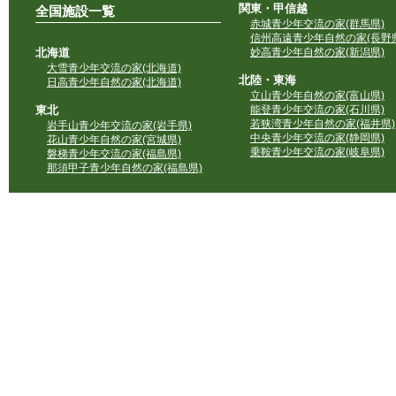
関東・甲信越
全国施設一覧
赤城青少年交流の家(群馬県)
信州高遠青少年自然の家(長野県
北海道
妙高青少年自然の家(新潟県)
大雪青少年交流の家(北海道)
北陸・東海
日高青少年自然の家(北海道)
立山青少年自然の家(富山県)
東北
能登青少年交流の家(石川県)
若狭湾青少年自然の家(福井県)
岩手山青少年交流の家(岩手県)
中央青少年交流の家(静岡県)
花山青少年自然の家(宮城県)
乗鞍青少年交流の家(岐阜県)
磐梯青少年交流の家(福島県)
那須甲子青少年自然の家(福島県)