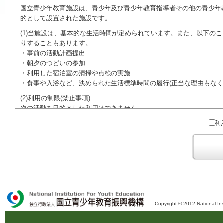
国立青少年教育施設は、青少年及び青少年教育指導者その他の青少年
的として設置された施設です。
(1)当施設は、基本的な生活時間が定められています。また、以下の
りすることもあります。
・事前の活動計画提出
・朝夕のつどいの参加
・利用した宿泊室の清掃や点検の実施
・食事や入浴など、決められた生活標準時間の履行(正当な理由もなく
(2)利用の制限(禁止事項)
次の活動を目的とした利用はできません。
●特定の政党を支持、またはこれに反対するための政治教育その他の
利
●特定の宗教を支持、またはこれに反対するための宗教教育その他の
域での勧誘活動を行ったり、自らの団体の活動をアピールする活動等)
ご利用に際しては、本約款や定められた決まりやマナーを守るととも
Copyright © 2012 National Ins
独立行政法人 国立青少年教育振興機構