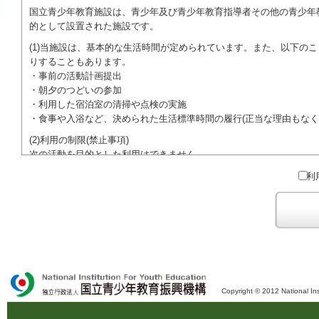
国立青少年教育施設は、青少年及び青少年教育指導者その他の青少年
的として設置された施設です。
(1)当施設は、基本的な生活時間が定められています。また、以下の
りすることもあります。
・事前の活動計画提出
・朝夕のつどいの参加
・利用した宿泊室の清掃や点検の実施
・食事や入浴など、決められた生活標準時間の履行(正当な理由もなく
(2)利用の制限(禁止事項)
次の活動を目的とした利用はできません。
●特定の政党を支持、またはこれに反対するための政治教育その他の
利
●特定の宗教を支持、またはこれに反対するための宗教教育その他の
域での勧誘活動を行ったり、自らの団体の活動をアピールする活動等)
ご利用に際しては、本約款や定められた決まりやマナーを守るととも
Copyright © 2012 National Ins
独立行政法人 国立青少年教育振興機構