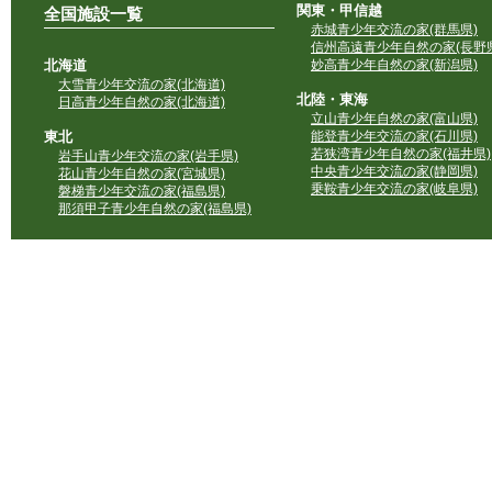
関東・甲信越
全国施設一覧
赤城青少年交流の家(群馬県)
信州高遠青少年自然の家(長野県
北海道
妙高青少年自然の家(新潟県)
大雪青少年交流の家(北海道)
北陸・東海
日高青少年自然の家(北海道)
立山青少年自然の家(富山県)
東北
能登青少年交流の家(石川県)
若狭湾青少年自然の家(福井県)
岩手山青少年交流の家(岩手県)
中央青少年交流の家(静岡県)
花山青少年自然の家(宮城県)
乗鞍青少年交流の家(岐阜県)
磐梯青少年交流の家(福島県)
那須甲子青少年自然の家(福島県)