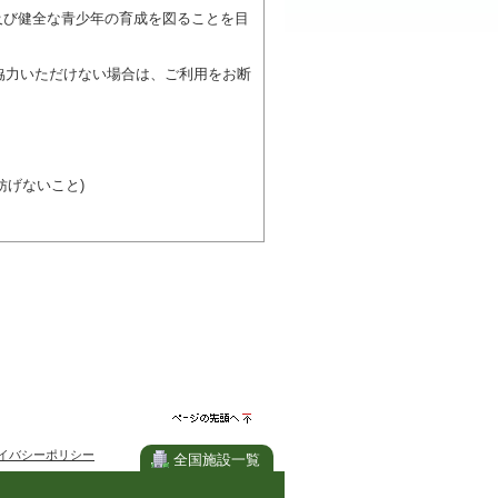
及び健全な青少年の育成を図ることを目
協力いただけない場合は、ご利用をお断
げないこと)
び施設を利用しながら他の利用者と、地
力ください。
ページの先
イバシーポリシー
頭へ
全国施設一覧