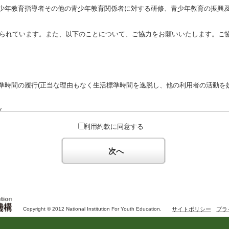
少年教育指導者その他の青少年教育関係者に対する研修、青少年教育の振興
定められています。また、以下のことについて、ご協力をお願いいたします。ご
準時間の履行(正当な理由もなく生活標準時間を逸脱し、他の利用者の活動を妨
ん。
対するための政治教育その他の政治的活動を目的とした利用
利用約款に同意する
対するための宗教教育その他の宗教的活動を目的とした利用(団体が施設内及
体の活動をアピールする活動等)
次へ
た決まりやマナーを守るとともに、他の利用団体の迷惑とならないようご協
Copyright © 2012 National Institution For Youth Education.
サイトポリシー
プラ