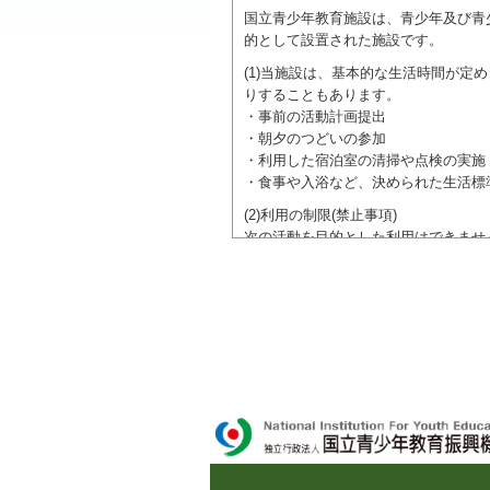
国立青少年教育施設は、青少年及び青
的として設置された施設です。
(1)当施設は、基本的な生活時間が
りすることもあります。
・事前の活動計画提出
・朝夕のつどいの参加
・利用した宿泊室の清掃や点検の実施
・食事や入浴など、決められた生活標
(2)利用の制限(禁止事項)
次の活動を目的とした利用はできませ
●特定の政党を支持、またはこれに反
●特定の宗教を支持、またはこれに反
域での勧誘活動を行ったり、自らの団
ご利用に際しては、本約款や定められ
独立行政法人 国立青少年教育振興機構