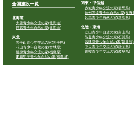
関東・甲信越
全国施設一覧
赤城青少年交流の家(群馬県)
信州高遠青少年自然の家(長野県
北海道
妙高青少年自然の家(新潟県)
大雪青少年交流の家(北海道)
北陸・東海
日高青少年自然の家(北海道)
立山青少年自然の家(富山県)
東北
能登青少年交流の家(石川県)
若狭湾青少年自然の家(福井県)
岩手山青少年交流の家(岩手県)
中央青少年交流の家(静岡県)
花山青少年自然の家(宮城県)
乗鞍青少年交流の家(岐阜県)
磐梯青少年交流の家(福島県)
那須甲子青少年自然の家(福島県)