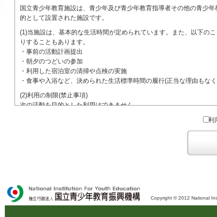
国立青少年教育施設は、青少年及び青少年教育指導者その他の青少年
的として設置された施設です。
(1)当施設は、基本的な生活時間が定められています。また、以下の
りすることもあります。
・事前の活動計画提出
・朝夕のつどいの参加
・利用した宿泊室の清掃や点検の実施
・食事や入浴など、決められた生活標準時間の履行(正当な理由もなく
(2)利用の制限(禁止事項)
次の活動を目的とした利用はできません。
●特定の政党を支持、またはこれに反対するための政治教育その他の
利
●特定の宗教を支持、またはこれに反対するための宗教教育その他の
域での勧誘活動を行ったり、自らの団体の活動をアピールする活動等)
ご利用に際しては、本約款や定められた決まりやマナーを守るととも
Copyright © 2012 National Ins
独立行政法人 国立青少年教育振興機構