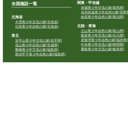
関東・甲信越
全国施設一覧
赤城青少年交流の家(群馬県)
信州高遠青少年自然の家(長野県
北海道
妙高青少年自然の家(新潟県)
大雪青少年交流の家(北海道)
北陸・東海
日高青少年自然の家(北海道)
立山青少年自然の家(富山県)
東北
能登青少年交流の家(石川県)
若狭湾青少年自然の家(福井県)
岩手山青少年交流の家(岩手県)
中央青少年交流の家(静岡県)
花山青少年自然の家(宮城県)
乗鞍青少年交流の家(岐阜県)
磐梯青少年交流の家(福島県)
那須甲子青少年自然の家(福島県)