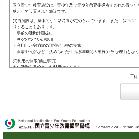
国立青少年教育施設は、青少年及び青少年教育指導者その他の青少年
的として設置された施設です。
(1)当施設は、基本的な生活時間が定められています。また、以下の
りすることもあります。
・事前の活動計画提出
・朝夕のつどいの参加
・利用した宿泊室の清掃や点検の実施
・食事や入浴など、決められた生活標準時間の履行(正当な理由もなく
(2)利用の制限(禁止事項)
次の活動を目的とした利用はできません。
●特定の政党を支持、またはこれに反対するための政治教育その他の
利
●特定の宗教を支持、またはこれに反対するための宗教教育その他の
域での勧誘活動を行ったり、自らの団体の活動をアピールする活動等)
ご利用に際しては、本約款や定められた決まりやマナーを守るととも
Copyright © 2012 National Ins
独立行政法人 国立青少年教育振興機構