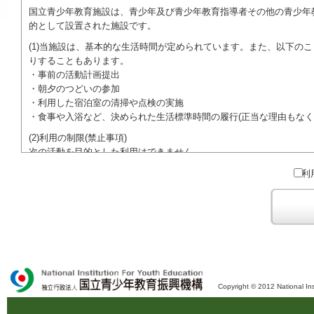
国立青少年教育施設は、青少年及び青少年教育指導者その他の青少年
的として設置された施設です。
(1)当施設は、基本的な生活時間が定められています。また、以下の
りすることもあります。
・事前の活動計画提出
・朝夕のつどいの参加
・利用した宿泊室の清掃や点検の実施
・食事や入浴など、決められた生活標準時間の履行(正当な理由もなく
(2)利用の制限(禁止事項)
次の活動を目的とした利用はできません。
●特定の政党を支持、またはこれに反対するための政治教育その他の
利
●特定の宗教を支持、またはこれに反対するための宗教教育その他の
域での勧誘活動を行ったり、自らの団体の活動をアピールする活動等)
ご利用に際しては、本約款や定められた決まりやマナーを守るととも
Copyright © 2012 National Ins
独立行政法人 国立青少年教育振興機構