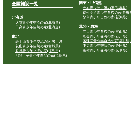
関東・甲信越
全国施設一覧
赤城青少年交流の家(群馬県)
信州高遠青少年自然の家(長野県
北海道
妙高青少年自然の家(新潟県)
大雪青少年交流の家(北海道)
北陸・東海
日高青少年自然の家(北海道)
立山青少年自然の家(富山県)
東北
能登青少年交流の家(石川県)
若狭湾青少年自然の家(福井県)
岩手山青少年交流の家(岩手県)
中央青少年交流の家(静岡県)
花山青少年自然の家(宮城県)
乗鞍青少年交流の家(岐阜県)
磐梯青少年交流の家(福島県)
那須甲子青少年自然の家(福島県)