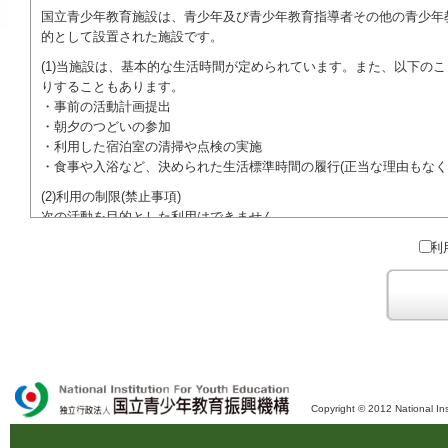
国立青少年教育施設は、青少年及び青少年教育指導者その他の青少年
的として設置された施設です。
(1)当施設は、基本的な生活時間が定められています。また、以下の
りすることもあります。
・事前の活動計画提出
・朝夕のつどいの参加
・利用した宿泊室の清掃や点検の実施
・食事や入浴など、決められた生活標準時間の履行(正当な理由もなく
(2)利用の制限(禁止事項)
次の活動を目的とした利用はできません。
●特定の政党を支持、またはこれに反対するための政治教育その他の
利
●特定の宗教を支持、またはこれに反対するための宗教教育その他の
域での勧誘活動を行ったり、自らの団体の活動をアピールする活動等)
ご利用に際しては、本約款や定められた決まりやマナーを守るととも
Copyright © 2012 National Ins
独立行政法人 国立青少年教育振興機構