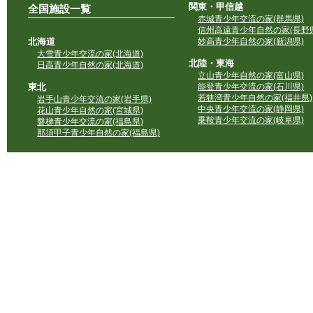
関東・甲信越
全国施設一覧
赤城青少年交流の家(群馬県)
信州高遠青少年自然の家(長野県
北海道
妙高青少年自然の家(新潟県)
大雪青少年交流の家(北海道)
北陸・東海
日高青少年自然の家(北海道)
立山青少年自然の家(富山県)
東北
能登青少年交流の家(石川県)
若狭湾青少年自然の家(福井県)
岩手山青少年交流の家(岩手県)
中央青少年交流の家(静岡県)
花山青少年自然の家(宮城県)
乗鞍青少年交流の家(岐阜県)
磐梯青少年交流の家(福島県)
那須甲子青少年自然の家(福島県)