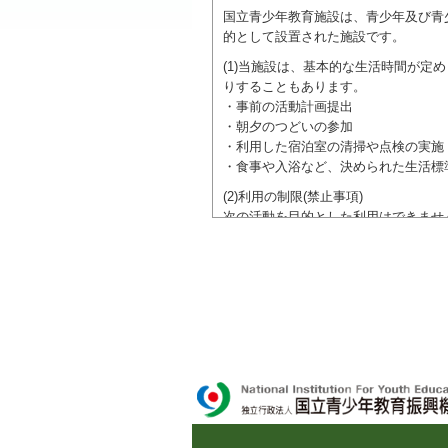
国立青少年教育施設は、青少年及び青
的として設置された施設です。
(1)当施設は、基本的な生活時間が
りすることもあります。
・事前の活動計画提出
・朝夕のつどいの参加
・利用した宿泊室の清掃や点検の実施
・食事や入浴など、決められた生活標
(2)利用の制限(禁止事項)
次の活動を目的とした利用はできませ
●特定の政党を支持、またはこれに反
●特定の宗教を支持、またはこれに反
域での勧誘活動を行ったり、自らの団
ご利用に際しては、本約款や定められ
独立行政法人 国立青少年教育振興機構