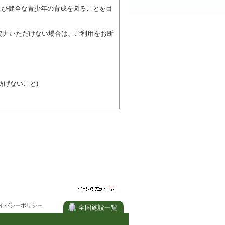
及び健全な青少年の育成を図ることを目
協力いただけない場合は、ご利用をお断
げないこと)
び施設を利用しながら他の利用者と、地
力ください。
ページの先
イバシーポリシー
頭へ
全国施設一覧