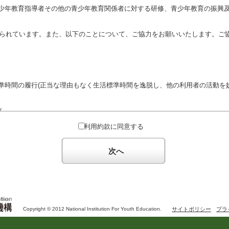
少年教育指導者その他の青少年教育関係者に対する研修、青少年教育の振興
定められています。また、以下のことについて、ご協力をお願いいたします。ご
準時間の履行(正当な理由もなく生活標準時間を逸脱し、他の利用者の活動を妨
ん。
対するための政治教育その他の政治的活動を目的とした利用
利用約款に同意する
対するための宗教教育その他の宗教的活動を目的とした利用(団体が施設内及
体の活動をアピールする活動等)
次へ
た決まりやマナーを守るとともに、他の利用団体の迷惑とならないようご協
Copyright © 2012 National Institution For Youth Education.
サイトポリシー
プラ