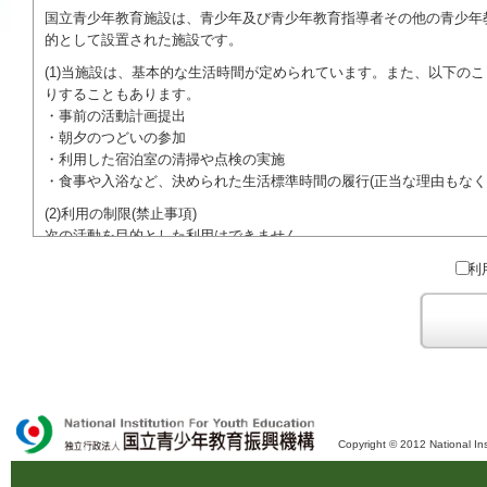
国立青少年教育施設は、青少年及び青少年教育指導者その他の青少年
的として設置された施設です。
(1)当施設は、基本的な生活時間が定められています。また、以下の
りすることもあります。
・事前の活動計画提出
・朝夕のつどいの参加
・利用した宿泊室の清掃や点検の実施
・食事や入浴など、決められた生活標準時間の履行(正当な理由もなく
(2)利用の制限(禁止事項)
次の活動を目的とした利用はできません。
●特定の政党を支持、またはこれに反対するための政治教育その他の
利
●特定の宗教を支持、またはこれに反対するための宗教教育その他の
域での勧誘活動を行ったり、自らの団体の活動をアピールする活動等)
ご利用に際しては、本約款や定められた決まりやマナーを守るととも
Copyright © 2012 National Ins
独立行政法人 国立青少年教育振興機構