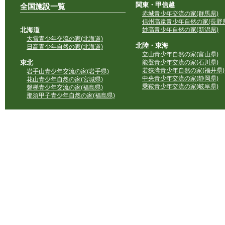
関東・甲信越
全国施設一覧
赤城青少年交流の家(群馬県)
信州高遠青少年自然の家(長野県
北海道
妙高青少年自然の家(新潟県)
大雪青少年交流の家(北海道)
北陸・東海
日高青少年自然の家(北海道)
立山青少年自然の家(富山県)
東北
能登青少年交流の家(石川県)
若狭湾青少年自然の家(福井県)
岩手山青少年交流の家(岩手県)
中央青少年交流の家(静岡県)
花山青少年自然の家(宮城県)
乗鞍青少年交流の家(岐阜県)
磐梯青少年交流の家(福島県)
那須甲子青少年自然の家(福島県)