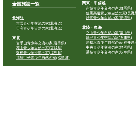
関東・甲信越
全国施設一覧
赤城青少年交流の家(群馬県)
信州高遠青少年自然の家(長野県
北海道
妙高青少年自然の家(新潟県)
大雪青少年交流の家(北海道)
北陸・東海
日高青少年自然の家(北海道)
立山青少年自然の家(富山県)
東北
能登青少年交流の家(石川県)
若狭湾青少年自然の家(福井県)
岩手山青少年交流の家(岩手県)
中央青少年交流の家(静岡県)
花山青少年自然の家(宮城県)
乗鞍青少年交流の家(岐阜県)
磐梯青少年交流の家(福島県)
那須甲子青少年自然の家(福島県)