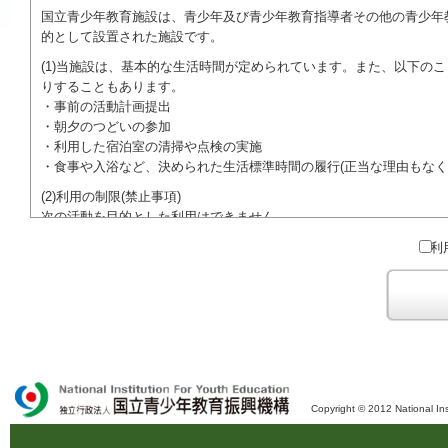
国立青少年教育施設は、青少年及び青少年教育指導者その他の青少年
的として設置された施設です。
(1)当施設は、基本的な生活時間が定められています。また、以下の
りすることもあります。
・事前の活動計画提出
・朝夕のつどいの参加
・利用した宿泊室の清掃や点検の実施
・食事や入浴など、決められた生活標準時間の履行(正当な理由もなく
(2)利用の制限(禁止事項)
次の活動を目的とした利用はできません。
●特定の政党を支持、またはこれに反対するための政治教育その他の
利
●特定の宗教を支持、またはこれに反対するための宗教教育その他の
域での勧誘活動を行ったり、自らの団体の活動をアピールする活動等)
ご利用に際しては、本約款や定められた決まりやマナーを守るととも
Copyright © 2012 National Ins
独立行政法人 国立青少年教育振興機構