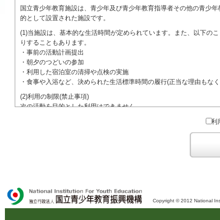
国立青少年教育施設は、青少年及び青少年教育指導者その他の青少年
的として設置された施設です。
(1)当施設は、基本的な生活時間が定められています。また、以下の
りすることもあります。
・事前の活動計画提出
・朝夕のつどいの参加
・利用した宿泊室の清掃や点検の実施
・食事や入浴など、決められた生活標準時間の履行(正当な理由もなく
(2)利用の制限(禁止事項)
次の活動を目的とした利用はできません。
●特定の政党を支持、またはこれに反対するための政治教育その他の
利
●特定の宗教を支持、またはこれに反対するための宗教教育その他の
域での勧誘活動を行ったり、自らの団体の活動をアピールする活動等)
ご利用に際しては、本約款や定められた決まりやマナーを守るととも
Copyright © 2012 National Ins
独立行政法人 国立青少年教育振興機構