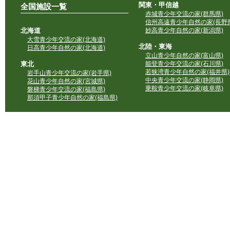
関東・甲信越
全国施設一覧
赤城青少年交流の家(群馬県)
信州高遠青少年自然の家(長野県
北海道
妙高青少年自然の家(新潟県)
大雪青少年交流の家(北海道)
北陸・東海
日高青少年自然の家(北海道)
立山青少年自然の家(富山県)
東北
能登青少年交流の家(石川県)
若狭湾青少年自然の家(福井県)
岩手山青少年交流の家(岩手県)
中央青少年交流の家(静岡県)
花山青少年自然の家(宮城県)
乗鞍青少年交流の家(岐阜県)
磐梯青少年交流の家(福島県)
那須甲子青少年自然の家(福島県)