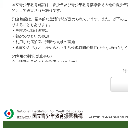
国立青少年教育施設は、青少年及び青少年教育指導者その他の青少年
的として設置された施設です。
(1)当施設は、基本的な生活時間が定められています。また、以下の
りすることもあります。
・事前の活動計画提出
・朝夕のつどいの参加
・利用した宿泊室の清掃や点検の実施
・食事や入浴など、決められた生活標準時間の履行(正当な理由もなく
(2)利用の制限(禁止事項)
次の活動を目的とした利用はできません。
●特定の政党を支持、またはこれに反対するための政治教育その他の
利
●特定の宗教を支持、またはこれに反対するための宗教教育その他の
域での勧誘活動を行ったり、自らの団体の活動をアピールする活動等)
ご利用に際しては、本約款や定められた決まりやマナーを守るととも
Copyright © 2012 National Ins
独立行政法人 国立青少年教育振興機構