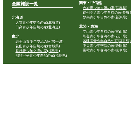
関東・甲信越
全国施設一覧
赤城青少年交流の家(群馬県)
信州高遠青少年自然の家(長野県
北海道
妙高青少年自然の家(新潟県)
大雪青少年交流の家(北海道)
北陸・東海
日高青少年自然の家(北海道)
立山青少年自然の家(富山県)
東北
能登青少年交流の家(石川県)
若狭湾青少年自然の家(福井県)
岩手山青少年交流の家(岩手県)
中央青少年交流の家(静岡県)
花山青少年自然の家(宮城県)
乗鞍青少年交流の家(岐阜県)
磐梯青少年交流の家(福島県)
那須甲子青少年自然の家(福島県)