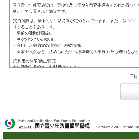
国立青少年教育施設は、青少年及び青少年教育指導者その他の青少年
的として設置された施設です。
(1)当施設は、基本的な生活時間が定められています。また、以下の
りすることもあります。
・事前の活動計画提出
・朝夕のつどいの参加
・利用した宿泊室の清掃や点検の実施
・食事や入浴など、決められた生活標準時間の履行(正当な理由もなく
(2)利用の制限(禁止事項)
次の活動を目的とした利用はできません。
●特定の政党を支持、またはこれに反対するための政治教育その他の
利
●特定の宗教を支持、またはこれに反対するための宗教教育その他の
域での勧誘活動を行ったり、自らの団体の活動をアピールする活動等)
ご利用に際しては、本約款や定められた決まりやマナーを守るととも
Copyright © 2012 National Ins
独立行政法人 国立青少年教育振興機構