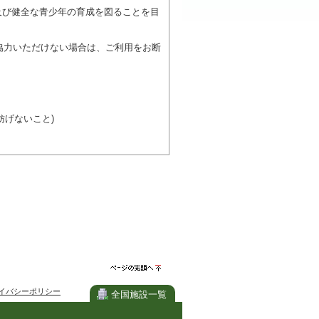
及び健全な青少年の育成を図ることを目
協力いただけない場合は、ご利用をお断
げないこと)
び施設を利用しながら他の利用者と、地
力ください。
ページの先
イバシーポリシー
頭へ
全国施設一覧