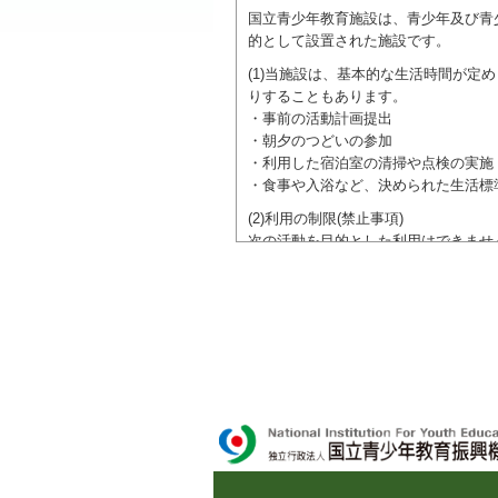
国立青少年教育施設は、青少年及び青
的として設置された施設です。
(1)当施設は、基本的な生活時間が
りすることもあります。
・事前の活動計画提出
・朝夕のつどいの参加
・利用した宿泊室の清掃や点検の実施
・食事や入浴など、決められた生活標
(2)利用の制限(禁止事項)
次の活動を目的とした利用はできませ
●特定の政党を支持、またはこれに反
●特定の宗教を支持、またはこれに反
域での勧誘活動を行ったり、自らの団
ご利用に際しては、本約款や定められ
独立行政法人 国立青少年教育振興機構