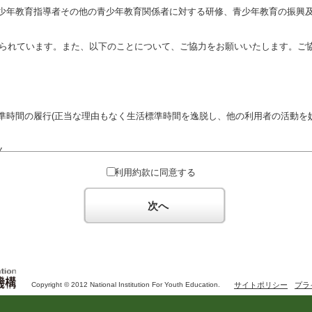
少年教育指導者その他の青少年教育関係者に対する研修、青少年教育の振興
定められています。また、以下のことについて、ご協力をお願いいたします。ご
準時間の履行(正当な理由もなく生活標準時間を逸脱し、他の利用者の活動を妨
ん。
対するための政治教育その他の政治的活動を目的とした利用
利用約款に同意する
対するための宗教教育その他の宗教的活動を目的とした利用(団体が施設内及
体の活動をアピールする活動等)
次へ
た決まりやマナーを守るとともに、他の利用団体の迷惑とならないようご協
Copyright © 2012 National Institution For Youth Education.
サイトポリシー
プラ