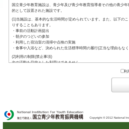
国立青少年教育施設は、青少年及び青少年教育指導者その他の青少年
的として設置された施設です。
(1)当施設は、基本的な生活時間が定められています。また、以下の
りすることもあります。
・事前の活動計画提出
・朝夕のつどいの参加
・利用した宿泊室の清掃や点検の実施
・食事や入浴など、決められた生活標準時間の履行(正当な理由もなく
(2)利用の制限(禁止事項)
次の活動を目的とした利用はできません。
●特定の政党を支持、またはこれに反対するための政治教育その他の
利
●特定の宗教を支持、またはこれに反対するための宗教教育その他の
域での勧誘活動を行ったり、自らの団体の活動をアピールする活動等)
ご利用に際しては、本約款や定められた決まりやマナーを守るととも
Copyright © 2012 National Ins
独立行政法人 国立青少年教育振興機構