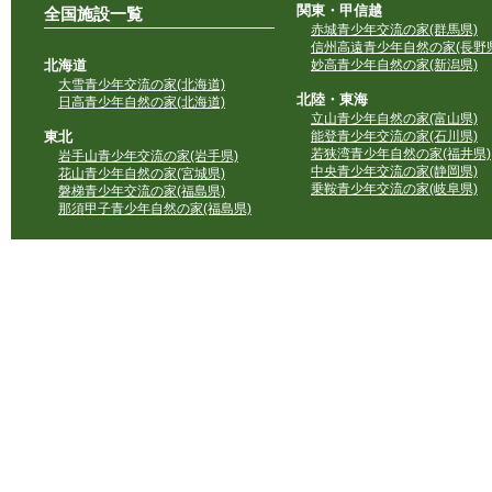
関東・甲信越
全国施設一覧
赤城青少年交流の家(群馬県)
信州高遠青少年自然の家(長野県
北海道
妙高青少年自然の家(新潟県)
大雪青少年交流の家(北海道)
北陸・東海
日高青少年自然の家(北海道)
立山青少年自然の家(富山県)
東北
能登青少年交流の家(石川県)
若狭湾青少年自然の家(福井県)
岩手山青少年交流の家(岩手県)
中央青少年交流の家(静岡県)
花山青少年自然の家(宮城県)
乗鞍青少年交流の家(岐阜県)
磐梯青少年交流の家(福島県)
那須甲子青少年自然の家(福島県)