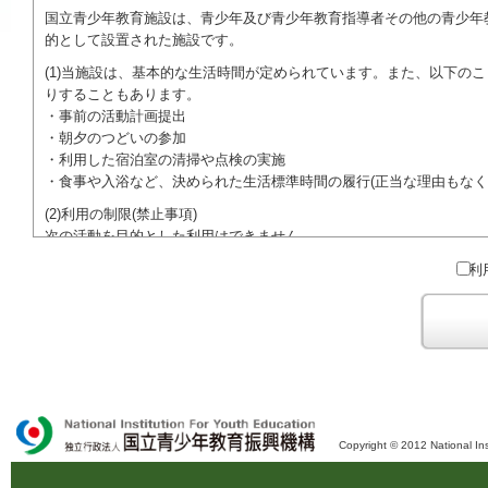
国立青少年教育施設は、青少年及び青少年教育指導者その他の青少年
的として設置された施設です。
(1)当施設は、基本的な生活時間が定められています。また、以下の
りすることもあります。
・事前の活動計画提出
・朝夕のつどいの参加
・利用した宿泊室の清掃や点検の実施
・食事や入浴など、決められた生活標準時間の履行(正当な理由もなく
(2)利用の制限(禁止事項)
次の活動を目的とした利用はできません。
●特定の政党を支持、またはこれに反対するための政治教育その他の
利
●特定の宗教を支持、またはこれに反対するための宗教教育その他の
域での勧誘活動を行ったり、自らの団体の活動をアピールする活動等)
ご利用に際しては、本約款や定められた決まりやマナーを守るととも
Copyright © 2012 National Ins
独立行政法人 国立青少年教育振興機構