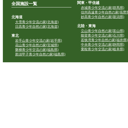
関東・甲信越
全国施設一覧
赤城青少年交流の家(群馬県)
信州高遠青少年自然の家(長野県
北海道
妙高青少年自然の家(新潟県)
大雪青少年交流の家(北海道)
北陸・東海
日高青少年自然の家(北海道)
立山青少年自然の家(富山県)
東北
能登青少年交流の家(石川県)
若狭湾青少年自然の家(福井県)
岩手山青少年交流の家(岩手県)
中央青少年交流の家(静岡県)
花山青少年自然の家(宮城県)
乗鞍青少年交流の家(岐阜県)
磐梯青少年交流の家(福島県)
那須甲子青少年自然の家(福島県)