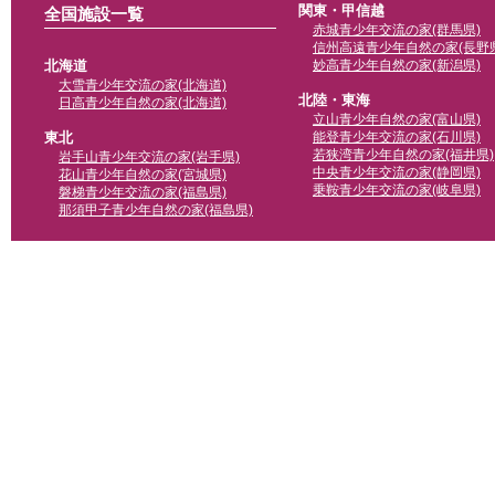
関東・甲信越
全国施設一覧
赤城青少年交流の家(群馬県)
信州高遠青少年自然の家(長野県
北海道
妙高青少年自然の家(新潟県)
大雪青少年交流の家(北海道)
北陸・東海
日高青少年自然の家(北海道)
立山青少年自然の家(富山県)
東北
能登青少年交流の家(石川県)
若狭湾青少年自然の家(福井県)
岩手山青少年交流の家(岩手県)
中央青少年交流の家(静岡県)
花山青少年自然の家(宮城県)
乗鞍青少年交流の家(岐阜県)
磐梯青少年交流の家(福島県)
那須甲子青少年自然の家(福島県)