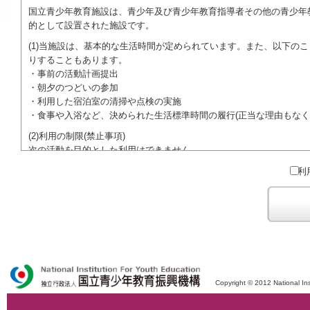
国立青少年教育施設は、青少年及び青少年教育指導者その他の青少年
的として設置された施設です。
(1)当施設は、基本的な生活時間が定められています。また、以下の
りすることもあります。
・事前の活動計画提出
・朝夕のつどいの参加
・利用した宿泊室の清掃や点検の実施
・食事や入浴など、決められた生活標準時間の履行(正当な理由もなく
(2)利用の制限(禁止事項)
次の活動を目的とした利用はできません。
●特定の政党を支持、またはこれに反対するための政治教育その他の
利
●特定の宗教を支持、またはこれに反対するための宗教教育その他の
域での勧誘活動を行ったり、自らの団体の活動をアピールする活動等)
ご利用に際しては、本約款や定められた決まりやマナーを守るととも
Copyright © 2012 National Ins
独立行政法人 国立青少年教育振興機構