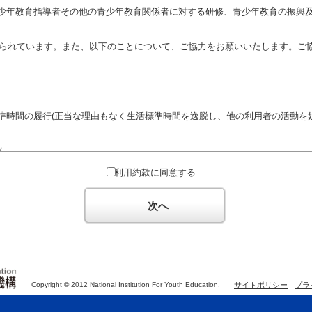
少年教育指導者その他の青少年教育関係者に対する研修、青少年教育の振興
定められています。また、以下のことについて、ご協力をお願いいたします。ご
準時間の履行(正当な理由もなく生活標準時間を逸脱し、他の利用者の活動を妨
ん。
対するための政治教育その他の政治的活動を目的とした利用
利用約款に同意する
対するための宗教教育その他の宗教的活動を目的とした利用(団体が施設内及
体の活動をアピールする活動等)
次へ
た決まりやマナーを守るとともに、他の利用団体の迷惑とならないようご協
Copyright © 2012 National Institution For Youth Education.
サイトポリシー
プラ