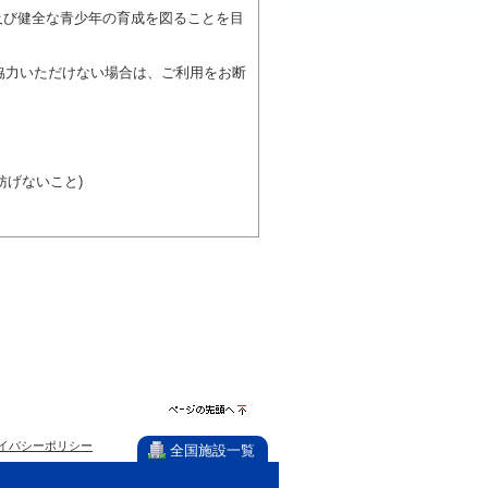
及び健全な青少年の育成を図ることを目
協力いただけない場合は、ご利用をお断
げないこと)
び施設を利用しながら他の利用者と、地
力ください。
ページの先
イバシーポリシー
頭へ
全国施設一覧