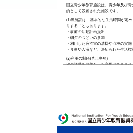
国立青少年教育施設は、青少年及び青
的として設置された施設です。
(1)当施設は、基本的な生活時間が
りすることもあります。
・事前の活動計画提出
・朝夕のつどいの参加
・利用した宿泊室の清掃や点検の実施
・食事や入浴など、決められた生活標
(2)利用の制限(禁止事項)
次の活動を目的とした利用はできませ
●特定の政党を支持、またはこれに反
●特定の宗教を支持、またはこれに反
域での勧誘活動を行ったり、自らの団
ご利用に際しては、本約款や定められ
独立行政法人 国立青少年教育振興機構