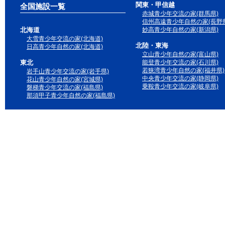
関東・甲信越
全国施設一覧
赤城青少年交流の家(群馬県)
信州高遠青少年自然の家(長野県
北海道
妙高青少年自然の家(新潟県)
大雪青少年交流の家(北海道)
北陸・東海
日高青少年自然の家(北海道)
立山青少年自然の家(富山県)
東北
能登青少年交流の家(石川県)
若狭湾青少年自然の家(福井県)
岩手山青少年交流の家(岩手県)
中央青少年交流の家(静岡県)
花山青少年自然の家(宮城県)
乗鞍青少年交流の家(岐阜県)
磐梯青少年交流の家(福島県)
那須甲子青少年自然の家(福島県)