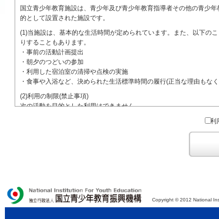
国立青少年教育施設は、青少年及び青少年教育指導者その他の青少年
的として設置された施設です。
(1)当施設は、基本的な生活時間が定められています。また、以下の
りすることもあります。
・事前の活動計画提出
・朝夕のつどいの参加
・利用した宿泊室の清掃や点検の実施
・食事や入浴など、決められた生活標準時間の履行(正当な理由もなく
(2)利用の制限(禁止事項)
次の活動を目的とした利用はできません。
●特定の政党を支持、またはこれに反対するための政治教育その他の
利
●特定の宗教を支持、またはこれに反対するための宗教教育その他の
域での勧誘活動を行ったり、自らの団体の活動をアピールする活動等)
ご利用に際しては、本約款や定められた決まりやマナーを守るととも
Copyright © 2012 National Ins
独立行政法人 国立青少年教育振興機構