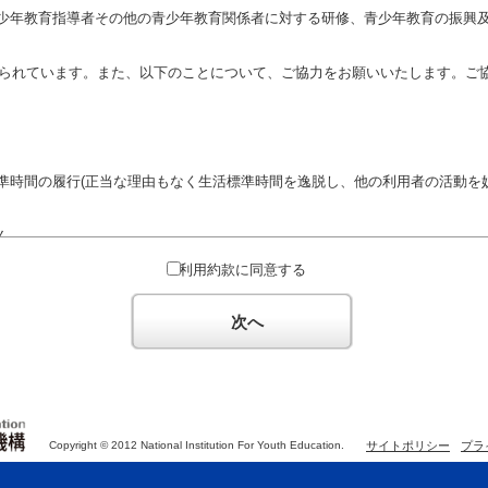
少年教育指導者その他の青少年教育関係者に対する研修、青少年教育の振興
定められています。また、以下のことについて、ご協力をお願いいたします。ご
準時間の履行(正当な理由もなく生活標準時間を逸脱し、他の利用者の活動を妨
ん。
対するための政治教育その他の政治的活動を目的とした利用
利用約款に同意する
対するための宗教教育その他の宗教的活動を目的とした利用(団体が施設内及
体の活動をアピールする活動等)
次へ
た決まりやマナーを守るとともに、他の利用団体の迷惑とならないようご協
Copyright © 2012 National Institution For Youth Education.
サイトポリシー
プラ