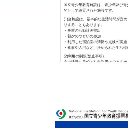
国立青少年教育施設は、青少年及び青
的として設置された施設です。
(1)当施設は、基本的な生活時間が
りすることもあります。
・事前の活動計画提出
・朝夕のつどいの参加
・利用した宿泊室の清掃や点検の実施
・食事や入浴など、決められた生活標
(2)利用の制限(禁止事項)
次の活動を目的とした利用はできませ
●特定の政党を支持、またはこれに反
●特定の宗教を支持、またはこれに反
域での勧誘活動を行ったり、自らの団
ご利用に際しては、本約款や定められ
独立行政法人 国立青少年教育振興機構