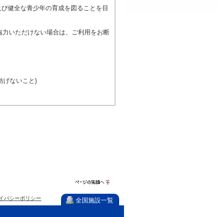
及び健全な青少年の育成を図ることを目
協力いただけない場合は、ご利用をお断
げないこと)
び施設を利用しながら他の利用者と、地
力ください。
ページの先
イバシーポリシー
頭へ
全国施設一覧