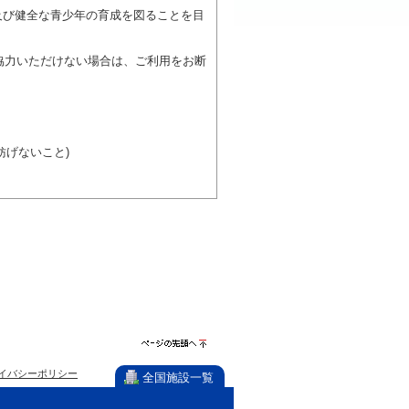
及び健全な青少年の育成を図ることを目
協力いただけない場合は、ご利用をお断
げないこと)
び施設を利用しながら他の利用者と、地
力ください。
ページの先
イバシーポリシー
頭へ
全国施設一覧