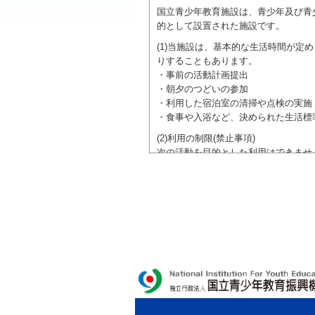
国立青少年教育施設は、青少年及び青
的として設置された施設です。
(1)当施設は、基本的な生活時間が
りすることもあります。
・事前の活動計画提出
・朝夕のつどいの参加
・利用した宿泊室の清掃や点検の実施
・食事や入浴など、決められた生活標
(2)利用の制限(禁止事項)
次の活動を目的とした利用はできませ
●特定の政党を支持、またはこれに反
●特定の宗教を支持、またはこれに反
域での勧誘活動を行ったり、自らの団
ご利用に際しては、本約款や定められ
独立行政法人 国立青少年教育振興機構