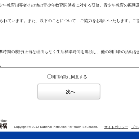
少年教育指導者その他の青少年教育関係者に対する研修、青少年教育の振興
定められています。また、以下のことについて、ご協力をお願いいたします。ご
準時間の履行(正当な理由もなく生活標準時間を逸脱し、他の利用者の活動を妨
ん。
対するための政治教育その他の政治的活動を目的とした利用
利用約款に同意する
対するための宗教教育その他の宗教的活動を目的とした利用(団体が施設内及
体の活動をアピールする活動等)
次へ
た決まりやマナーを守るとともに、他の利用団体の迷惑とならないようご協
Copyright © 2012 National Institution For Youth Education.
サイトポリシー
プラ