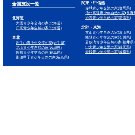
関東・甲信越
全国施設一覧
赤城青少年交流の家(群馬県)
信州高遠青少年自然の家(長野県
北海道
妙高青少年自然の家(新潟県)
大雪青少年交流の家(北海道)
北陸・東海
日高青少年自然の家(北海道)
立山青少年自然の家(富山県)
東北
能登青少年交流の家(石川県)
若狭湾青少年自然の家(福井県)
岩手山青少年交流の家(岩手県)
中央青少年交流の家(静岡県)
花山青少年自然の家(宮城県)
乗鞍青少年交流の家(岐阜県)
磐梯青少年交流の家(福島県)
那須甲子青少年自然の家(福島県)