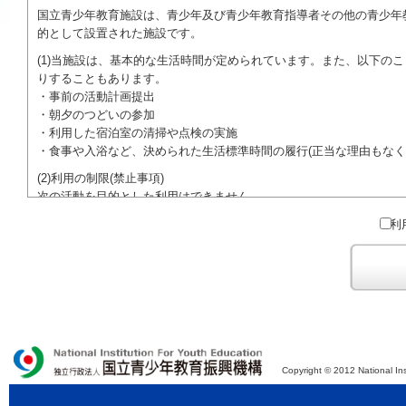
国立青少年教育施設は、青少年及び青少年教育指導者その他の青少年
的として設置された施設です。
(1)当施設は、基本的な生活時間が定められています。また、以下の
りすることもあります。
・事前の活動計画提出
・朝夕のつどいの参加
・利用した宿泊室の清掃や点検の実施
・食事や入浴など、決められた生活標準時間の履行(正当な理由もなく
(2)利用の制限(禁止事項)
次の活動を目的とした利用はできません。
●特定の政党を支持、またはこれに反対するための政治教育その他の
利
●特定の宗教を支持、またはこれに反対するための宗教教育その他の
域での勧誘活動を行ったり、自らの団体の活動をアピールする活動等)
ご利用に際しては、本約款や定められた決まりやマナーを守るととも
Copyright © 2012 National Ins
独立行政法人 国立青少年教育振興機構