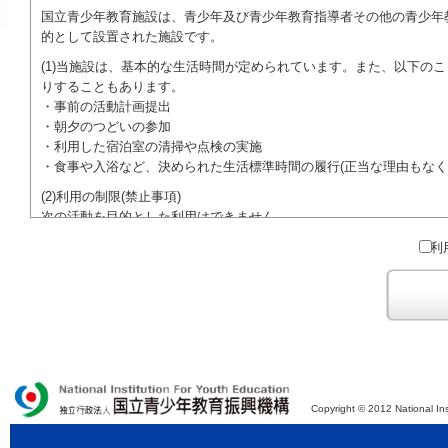
国立青少年教育施設は、青少年及び青少年教育指導者その他の青少年
的として設置された施設です。
(1)当施設は、基本的な生活時間が定められています。また、以下の
りすることもあります。
・事前の活動計画提出
・朝夕のつどいの参加
・利用した宿泊室の清掃や点検の実施
・食事や入浴など、決められた生活標準時間の履行(正当な理由もなく
(2)利用の制限(禁止事項)
次の活動を目的とした利用はできません。
●特定の政党を支持、またはこれに反対するための政治教育その他の
利
●特定の宗教を支持、またはこれに反対するための宗教教育その他の
域での勧誘活動を行ったり、自らの団体の活動をアピールする活動等)
ご利用に際しては、本約款や定められた決まりやマナーを守るととも
Copyright © 2012 National Ins
独立行政法人 国立青少年教育振興機構