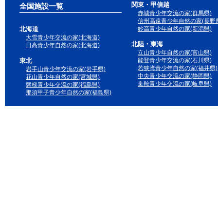
関東・甲信越
全国施設一覧
赤城青少年交流の家(群馬県)
信州高遠青少年自然の家(長野県
北海道
妙高青少年自然の家(新潟県)
大雪青少年交流の家(北海道)
北陸・東海
日高青少年自然の家(北海道)
立山青少年自然の家(富山県)
東北
能登青少年交流の家(石川県)
若狭湾青少年自然の家(福井県)
岩手山青少年交流の家(岩手県)
中央青少年交流の家(静岡県)
花山青少年自然の家(宮城県)
乗鞍青少年交流の家(岐阜県)
磐梯青少年交流の家(福島県)
那須甲子青少年自然の家(福島県)