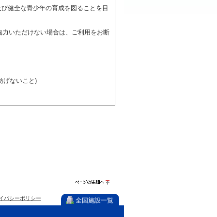
及び健全な青少年の育成を図ることを目
協力いただけない場合は、ご利用をお断
げないこと)
び施設を利用しながら他の利用者と、地
力ください。
ページの先
イバシーポリシー
頭へ
全国施設一覧