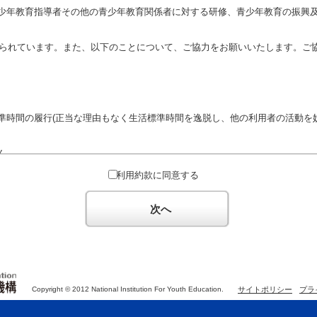
少年教育指導者その他の青少年教育関係者に対する研修、青少年教育の振興
定められています。また、以下のことについて、ご協力をお願いいたします。ご
準時間の履行(正当な理由もなく生活標準時間を逸脱し、他の利用者の活動を妨
ん。
対するための政治教育その他の政治的活動を目的とした利用
利用約款に同意する
対するための宗教教育その他の宗教的活動を目的とした利用(団体が施設内及
体の活動をアピールする活動等)
次へ
た決まりやマナーを守るとともに、他の利用団体の迷惑とならないようご協
Copyright © 2012 National Institution For Youth Education.
サイトポリシー
プラ