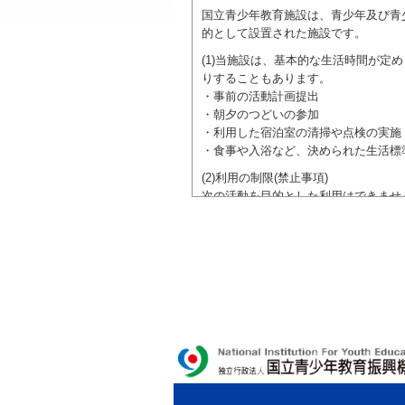
国立青少年教育施設は、青少年及び青
的として設置された施設です。
(1)当施設は、基本的な生活時間が
りすることもあります。
・事前の活動計画提出
・朝夕のつどいの参加
・利用した宿泊室の清掃や点検の実施
・食事や入浴など、決められた生活標
(2)利用の制限(禁止事項)
次の活動を目的とした利用はできませ
●特定の政党を支持、またはこれに反
●特定の宗教を支持、またはこれに反
域での勧誘活動を行ったり、自らの団
ご利用に際しては、本約款や定められ
独立行政法人 国立青少年教育振興機構