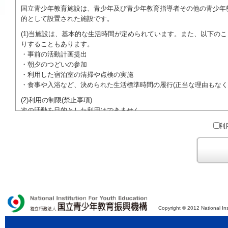
国立青少年教育施設は、青少年及び青少年教育指導者その他の青少年
的として設置された施設です。
(1)当施設は、基本的な生活時間が定められています。また、以下の
りすることもあります。
・事前の活動計画提出
・朝夕のつどいの参加
・利用した宿泊室の清掃や点検の実施
・食事や入浴など、決められた生活標準時間の履行(正当な理由もなく
(2)利用の制限(禁止事項)
次の活動を目的とした利用はできません。
●特定の政党を支持、またはこれに反対するための政治教育その他の
利
●特定の宗教を支持、またはこれに反対するための宗教教育その他の
域での勧誘活動を行ったり、自らの団体の活動をアピールする活動等)
ご利用に際しては、本約款や定められた決まりやマナーを守るととも
Copyright © 2012 National Ins
独立行政法人 国立青少年教育振興機構