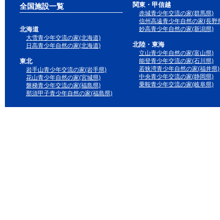
関東・甲信越
全国施設一覧
赤城青少年交流の家(群馬県)
信州高遠青少年自然の家(長野県
北海道
妙高青少年自然の家(新潟県)
大雪青少年交流の家(北海道)
北陸・東海
日高青少年自然の家(北海道)
立山青少年自然の家(富山県)
東北
能登青少年交流の家(石川県)
若狭湾青少年自然の家(福井県)
岩手山青少年交流の家(岩手県)
中央青少年交流の家(静岡県)
花山青少年自然の家(宮城県)
乗鞍青少年交流の家(岐阜県)
磐梯青少年交流の家(福島県)
那須甲子青少年自然の家(福島県)