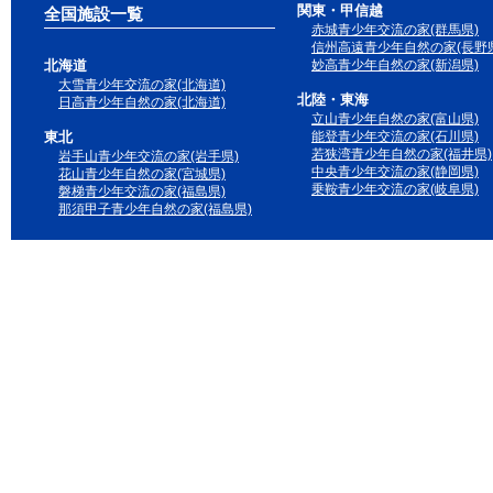
関東・甲信越
全国施設一覧
赤城青少年交流の家(群馬県)
信州高遠青少年自然の家(長野県
北海道
妙高青少年自然の家(新潟県)
大雪青少年交流の家(北海道)
北陸・東海
日高青少年自然の家(北海道)
立山青少年自然の家(富山県)
東北
能登青少年交流の家(石川県)
若狭湾青少年自然の家(福井県)
岩手山青少年交流の家(岩手県)
中央青少年交流の家(静岡県)
花山青少年自然の家(宮城県)
乗鞍青少年交流の家(岐阜県)
磐梯青少年交流の家(福島県)
那須甲子青少年自然の家(福島県)