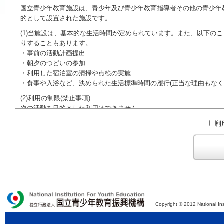
国立青少年教育施設は、青少年及び青少年教育指導者その他の青少年
的として設置された施設です。
(1)当施設は、基本的な生活時間が定められています。また、以下の
りすることもあります。
・事前の活動計画提出
・朝夕のつどいの参加
・利用した宿泊室の清掃や点検の実施
・食事や入浴など、決められた生活標準時間の履行(正当な理由もなく
(2)利用の制限(禁止事項)
次の活動を目的とした利用はできません。
●特定の政党を支持、またはこれに反対するための政治教育その他の
利
●特定の宗教を支持、またはこれに反対するための宗教教育その他の
域での勧誘活動を行ったり、自らの団体の活動をアピールする活動等)
ご利用に際しては、本約款や定められた決まりやマナーを守るととも
Copyright © 2012 National Ins
独立行政法人 国立青少年教育振興機構