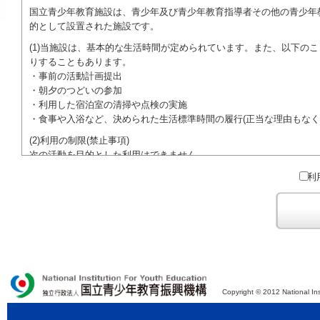
国立青少年教育施設は、青少年及び青少年教育指導者その他の青少年
的として設置された施設です。
(1)当施設は、基本的な生活時間が定められています。また、以下の
りすることもあります。
・事前の活動計画提出
・朝夕のつどいの参加
・利用した宿泊室の清掃や点検の実施
・食事や入浴など、決められた生活標準時間の履行(正当な理由もなく
(2)利用の制限(禁止事項)
次の活動を目的とした利用はできません。
●特定の政党を支持、またはこれに反対するための政治教育その他の
利
●特定の宗教を支持、またはこれに反対するための宗教教育その他の
域での勧誘活動を行ったり、自らの団体の活動をアピールする活動等)
ご利用に際しては、本約款や定められた決まりやマナーを守るととも
Copyright © 2012 National Ins
独立行政法人 国立青少年教育振興機構