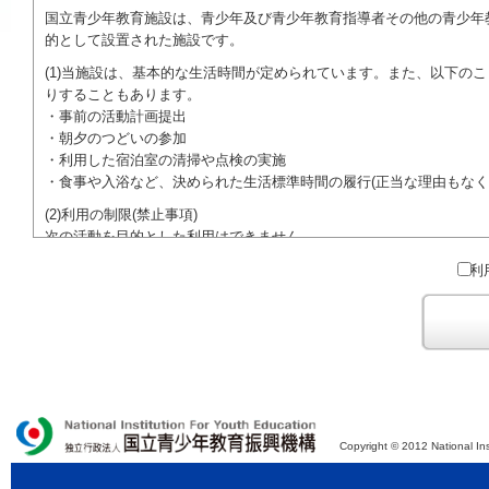
国立青少年教育施設は、青少年及び青少年教育指導者その他の青少年
的として設置された施設です。
(1)当施設は、基本的な生活時間が定められています。また、以下の
りすることもあります。
・事前の活動計画提出
・朝夕のつどいの参加
・利用した宿泊室の清掃や点検の実施
・食事や入浴など、決められた生活標準時間の履行(正当な理由もなく
(2)利用の制限(禁止事項)
次の活動を目的とした利用はできません。
●特定の政党を支持、またはこれに反対するための政治教育その他の
利
●特定の宗教を支持、またはこれに反対するための宗教教育その他の
域での勧誘活動を行ったり、自らの団体の活動をアピールする活動等)
ご利用に際しては、本約款や定められた決まりやマナーを守るととも
Copyright © 2012 National Ins
独立行政法人 国立青少年教育振興機構