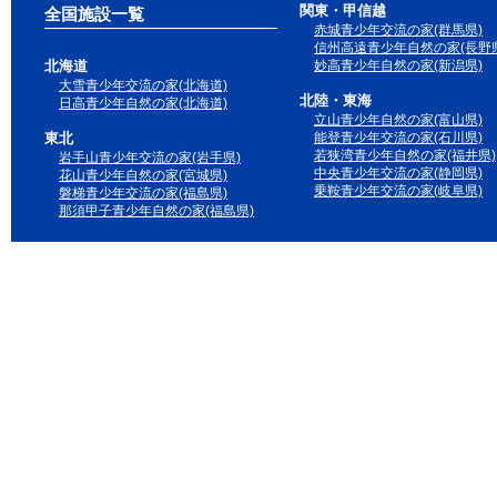
関東・甲信越
全国施設一覧
赤城青少年交流の家(群馬県)
信州高遠青少年自然の家(長野県
北海道
妙高青少年自然の家(新潟県)
大雪青少年交流の家(北海道)
北陸・東海
日高青少年自然の家(北海道)
立山青少年自然の家(富山県)
東北
能登青少年交流の家(石川県)
若狭湾青少年自然の家(福井県)
岩手山青少年交流の家(岩手県)
中央青少年交流の家(静岡県)
花山青少年自然の家(宮城県)
乗鞍青少年交流の家(岐阜県)
磐梯青少年交流の家(福島県)
那須甲子青少年自然の家(福島県)