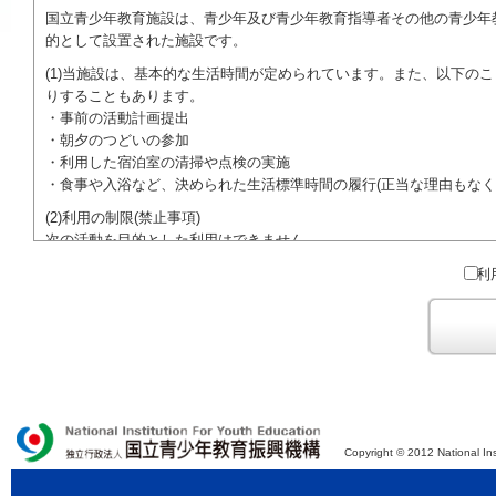
国立青少年教育施設は、青少年及び青少年教育指導者その他の青少年
的として設置された施設です。
(1)当施設は、基本的な生活時間が定められています。また、以下の
りすることもあります。
・事前の活動計画提出
・朝夕のつどいの参加
・利用した宿泊室の清掃や点検の実施
・食事や入浴など、決められた生活標準時間の履行(正当な理由もなく
(2)利用の制限(禁止事項)
次の活動を目的とした利用はできません。
●特定の政党を支持、またはこれに反対するための政治教育その他の
利
●特定の宗教を支持、またはこれに反対するための宗教教育その他の
域での勧誘活動を行ったり、自らの団体の活動をアピールする活動等)
ご利用に際しては、本約款や定められた決まりやマナーを守るととも
Copyright © 2012 National Ins
独立行政法人 国立青少年教育振興機構