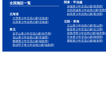
関東・甲信越
全国施設一覧
赤城青少年交流の家(群馬県)
信州高遠青少年自然の家(長野県
北海道
妙高青少年自然の家(新潟県)
大雪青少年交流の家(北海道)
北陸・東海
日高青少年自然の家(北海道)
立山青少年自然の家(富山県)
東北
能登青少年交流の家(石川県)
若狭湾青少年自然の家(福井県)
岩手山青少年交流の家(岩手県)
中央青少年交流の家(静岡県)
花山青少年自然の家(宮城県)
乗鞍青少年交流の家(岐阜県)
磐梯青少年交流の家(福島県)
那須甲子青少年自然の家(福島県)