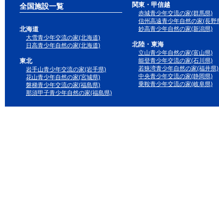
関東・甲信越
全国施設一覧
赤城青少年交流の家(群馬県)
信州高遠青少年自然の家(長野県
北海道
妙高青少年自然の家(新潟県)
大雪青少年交流の家(北海道)
北陸・東海
日高青少年自然の家(北海道)
立山青少年自然の家(富山県)
東北
能登青少年交流の家(石川県)
若狭湾青少年自然の家(福井県)
岩手山青少年交流の家(岩手県)
中央青少年交流の家(静岡県)
花山青少年自然の家(宮城県)
乗鞍青少年交流の家(岐阜県)
磐梯青少年交流の家(福島県)
那須甲子青少年自然の家(福島県)