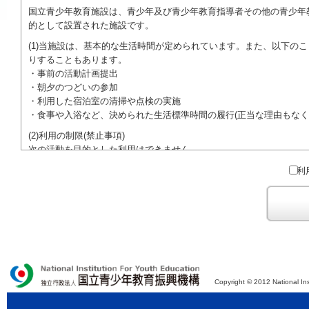
国立青少年教育施設は、青少年及び青少年教育指導者その他の青少年
的として設置された施設です。
(1)当施設は、基本的な生活時間が定められています。また、以下の
りすることもあります。
・事前の活動計画提出
・朝夕のつどいの参加
・利用した宿泊室の清掃や点検の実施
・食事や入浴など、決められた生活標準時間の履行(正当な理由もなく
(2)利用の制限(禁止事項)
次の活動を目的とした利用はできません。
●特定の政党を支持、またはこれに反対するための政治教育その他の
利
●特定の宗教を支持、またはこれに反対するための宗教教育その他の
域での勧誘活動を行ったり、自らの団体の活動をアピールする活動等)
ご利用に際しては、本約款や定められた決まりやマナーを守るととも
Copyright © 2012 National Ins
独立行政法人 国立青少年教育振興機構