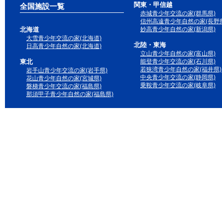
関東・甲信越
全国施設一覧
赤城青少年交流の家(群馬県)
信州高遠青少年自然の家(長野県
北海道
妙高青少年自然の家(新潟県)
大雪青少年交流の家(北海道)
北陸・東海
日高青少年自然の家(北海道)
立山青少年自然の家(富山県)
東北
能登青少年交流の家(石川県)
若狭湾青少年自然の家(福井県)
岩手山青少年交流の家(岩手県)
中央青少年交流の家(静岡県)
花山青少年自然の家(宮城県)
乗鞍青少年交流の家(岐阜県)
磐梯青少年交流の家(福島県)
那須甲子青少年自然の家(福島県)