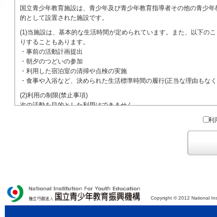
国立青少年教育施設は、青少年及び青少年教育指導者その他の青少年
的として設置された施設です。
(1)当施設は、基本的な生活時間が定められています。また、以下の
りすることもあります。
・事前の活動計画提出
・朝夕のつどいの参加
・利用した宿泊室の清掃や点検の実施
・食事や入浴など、決められた生活標準時間の履行(正当な理由もなく
(2)利用の制限(禁止事項)
次の活動を目的とした利用はできません。
●特定の政党を支持、またはこれに反対するための政治教育その他の
利
●特定の宗教を支持、またはこれに反対するための宗教教育その他の
域での勧誘活動を行ったり、自らの団体の活動をアピールする活動等)
ご利用に際しては、本約款や定められた決まりやマナーを守るととも
Copyright © 2012 National Ins
独立行政法人 国立青少年教育振興機構